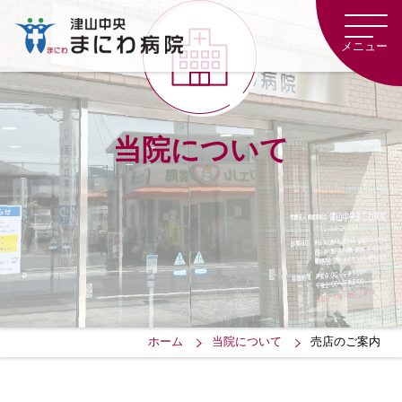
津
山
メニュー
中
央
ま
に
わ
当院について
病
院
ホーム
当院について
売店のご案内