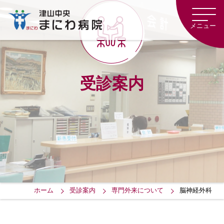
津
山
メニュー
中
央
ま
に
わ
受診案内
病
院
ホーム
受診案内
専門外来について
脳神経外科