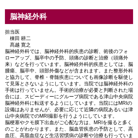
脳神経外科
担当医
棟田 耕二
髙越 寛之
脳神経外科では、脳神経外科的疾患の診断、術後のフォ
ローアップ、脳卒中の予防、頭痛の診断と治療（頭痛外
来）などを行っています。脳神経外科的疾患としては、脳
腫瘍、脳卒中、頭部外傷などが含まれます。また整形外科
と協力して、脊椎・脊髄疾患についても画像診断を駆使し
て見落とさないようにしています。当院では脳神経外科の
手術は行っていません。手術的治療が必要と判断された場
合には、スピーディーにグループ病院である津山中央病院
脳神経外科に転送するようにしています。当院にはMRIの
設備はありませんが、必要に応じて近隣の病院あるいは津
山中央病院でのMRI撮影を行うようにしています。
脳梗塞やクモ膜下出血がご心配な方は、MRIを撮ると多く
のことがわかります。また、脳血管疾患の予防として、高
血圧、高脂血症など生活習慣病の診断や治療も行っていま