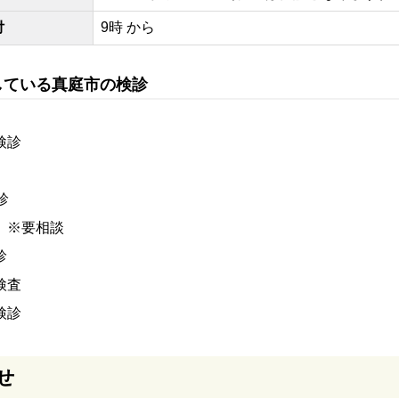
付
9時 から
している真庭市の検診
検診
診
※要相談
診
検査
検診
せ