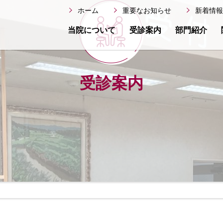
ホーム
重要なお知らせ
新着情
当院について
受診案内
部門紹介
る掲示事項について
受診案内