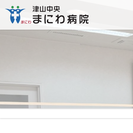
津
山
中
央
厚生労働大臣の定め
ま
に
わ
病
院