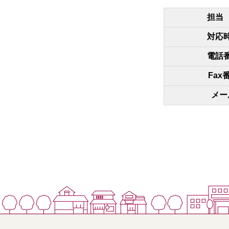
担
対応
電話
Fax
メー